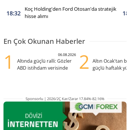
Koç Holding'den Ford Otosan'da stratejik
18:32
18
hisse alımı
En Çok Okunan Haberler
1
2
06.08.2026
Altında güçlü ralli: Gözler
Altın Ocak'tan b
ABD istihdam verisinde
güçlü haftalık yük
hazırlanıyor
Sponsorlu | 2026/2Ç Kar/Zarar 17.84%-82.16%