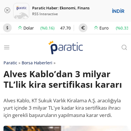
Paratic Haber: Ekonomi, Finans
İNDİR
RSS Interactive
(%0.16)
47.70
(%0.33)
Dolar
Euro
Paratic
»
Borsa Haberleri
»
Alves Kablo’dan 3 milyar
TL’lik kira sertifikası kararı
Alves Kablo, KT Sukuk Varlık Kiralama A.Ş. aracılığıyla
yurt içinde 3 milyar TL'ye kadar kira sertifikası ihracı
için gerekli başvuruların yapılmasına karar verdi.