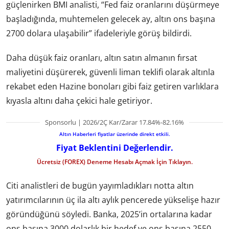
güçlenirken BMI analisti, “Fed faiz oranlarını düşürmeye
başladığında, muhtemelen gelecek ay, altın ons başına
2700 dolara ulaşabilir” ifadeleriyle görüş bildirdi.
Daha düşük faiz oranları, altın satın almanın fırsat
maliyetini düşürerek, güvenli liman teklifi olarak altınla
rekabet eden Hazine bonoları gibi faiz getiren varlıklara
kıyasla altını daha çekici hale getiriyor.
Sponsorlu | 2026/2Ç Kar/Zarar 17.84%-82.16%
Altın Haberleri fiyatlar üzerinde direkt etkili.
Fiyat Beklentini Değerlendir.
Ücretsiz (FOREX) Deneme Hesabı Açmak İçin Tıklayın.
Citi analistleri de bugün yayımladıkları notta altın
yatırımcılarının üç ila altı aylık pencerede yükselişe hazır
göründüğünü söyledi. Banka, 2025’in ortalarına kadar
ons başına 3000 dolarlık bir hedef ve ons başına 2550