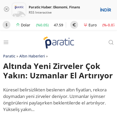
Paratic Haber: Ekonomi, Finans
İNDİR
RSS Interactive
(%0.05)
47.59
(%-0.07)
Dolar
Euro
Paratic
»
Altın Haberleri
»
Altında Yeni Zirveler Çok
Yakın: Uzmanlar El Artırıyor
Küresel belirsizlikten beslenen altın fiyatları, rekora
doymadan yeni zirveler deniyor. Uzmanlar iyimser
öngörülerini paylaşırken beklentilerde el artırılıyor.
Yükseliş yakın...