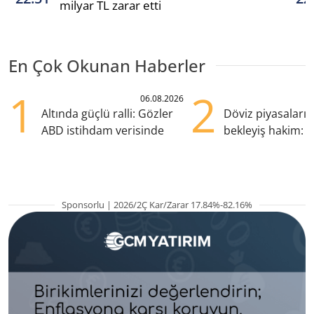
milyar TL zarar etti
En Çok Okunan Haberler
1
2
06.08.2026
Altında güçlü ralli: Gözler
Döviz piyasaları
ABD istihdam verisinde
bekleyiş hakim: Y
pozisyondan kaçı
Sponsorlu | 2026/2Ç Kar/Zarar 17.84%-82.16%