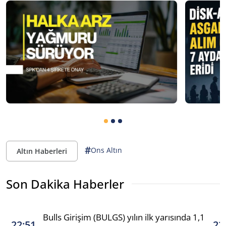
#
Ons Altın
Altın Haberleri
Son Dakika Haberler
Bulls Girişim (BULGS) yılın ilk yarısında 1,1
22:51
22