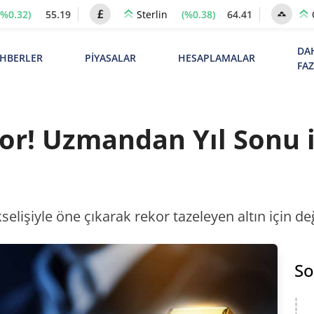
(%0.32)
55.19
(%0.38)
64.41
Sterlin
DA
HBERLER
PİYASALAR
HESAPLAMALAR
FA
or! Uzmandan Yıl Sonu i
elişiyle öne çıkarak rekor tazeleyen altın için de
So