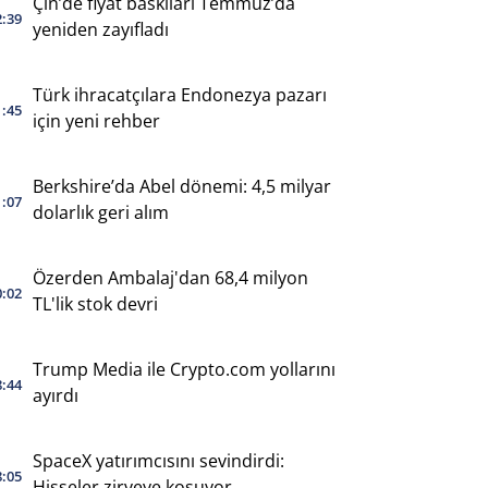
Çin’de fiyat baskıları Temmuz’da
2:39
yeniden zayıfladı
Türk ihracatçılara Endonezya pazarı
1:45
için yeni rehber
Berkshire’da Abel dönemi: 4,5 milyar
1:07
dolarlık geri alım
Özerden Ambalaj'dan 68,4 milyon
0:02
TL'lik stok devri
Trump Media ile Crypto.com yollarını
8:44
ayırdı
SpaceX yatırımcısını sevindirdi:
8:05
Hisseler zirveye koşuyor