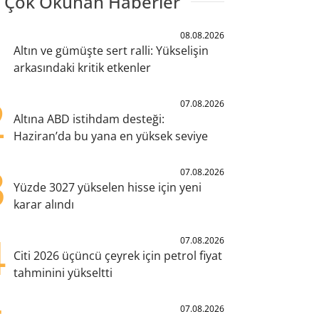
 Çok Okunan Haberler
1
08.08.2026
Altın ve gümüşte sert ralli: Yükselişin
arkasındaki kritik etkenler
2
07.08.2026
Altına ABD istihdam desteği:
Haziran’da bu yana en yüksek seviye
3
07.08.2026
Yüzde 3027 yükselen hisse için yeni
karar alındı
4
07.08.2026
Citi 2026 üçüncü çeyrek için petrol fiyat
tahminini yükseltti
07.08.2026