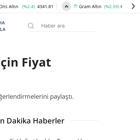
(%2.4)
4341.81
(%2.59)
6660.55
Ons Altın
Gram Altın
HA
ZLA
çin Fiyat
ğerlendirmelerini paylaştı.
n Dakika Haberler