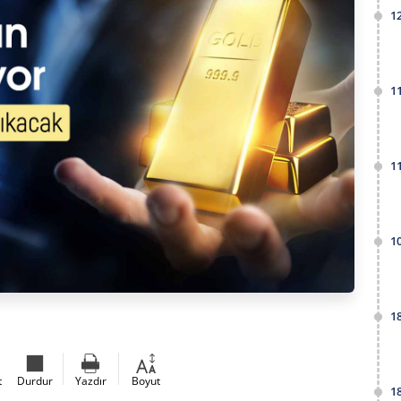
1
1
1
1
1
t
Durdur
Yazdır
Boyut
1