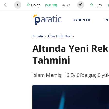
(%0.18)
47.71
Dolar
Euro
HABERLER
RE
Paratic
»
Altın Haberleri
»
Altında Yeni Rek
Tahmini
İslam Memiş, 16 Eylül’de güçlü yüks