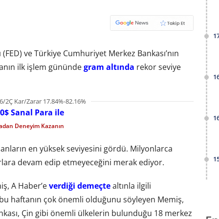
1
ı (FED) ve Türkiye Cumhuriyet Merkez Bankası’nın
ftanın ilk işlem gününde
gram altında
rekor seviye
1
6/2Ç Kar/Zarar 17.84%-82.16%
0$ Sanal Para ile
1
madan Deneyim Kazanın
anların en yüksek seviyesini gördü. Milyonlarca
1
orlara devam edip etmeyeceğini merak ediyor.
iş, A Haber’e
verdiği demeçte
altınla ilgili
çin bu haftanın çok önemli olduğunu söyleyen Memiş,
nkası, Çin gibi önemli ülkelerin bulunduğu 18 merkez