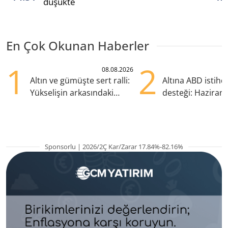
düşükte
En Çok Okunan Haberler
1
2
08.08.2026
Altın ve gümüşte sert ralli:
Altına ABD istih
Yükselişin arkasındaki
desteği: Haziran
kritik etkenler
yana en yüksek s
Sponsorlu | 2026/2Ç Kar/Zarar 17.84%-82.16%