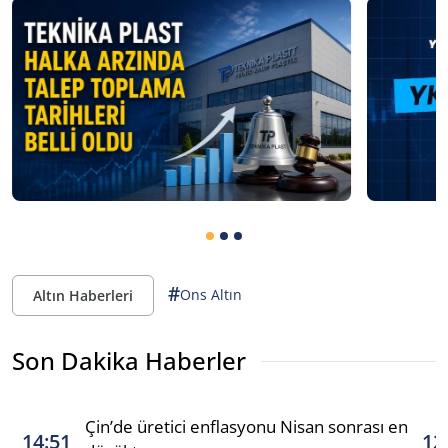
#
Ons Altın
Altın Haberleri
Son Dakika Haberler
Çin’de üretici enflasyonu Nisan sonrası en
14:51
12