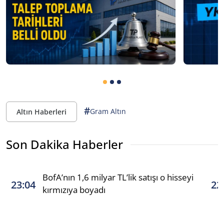
#
Gram Altın
Altın Haberleri
Son Dakika Haberler
BofA’nın 1,6 milyar TL’lik satışı o hisseyi
23:04
22
kırmızıya boyadı