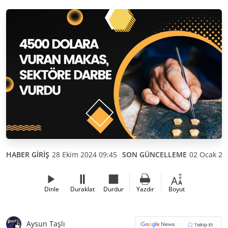
HABER GİRİŞ
28 Ekim 2024 09:45
SON GÜNCELLEME
02 Ocak 20
Dinle
Duraklat
Durdur
Yazdır
Boyut
Aysun Taşlı