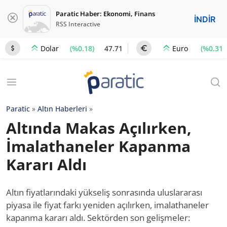
Paratic Haber: Ekonomi, Finans
İNDİR
RSS Interactive
(%0.18)
47.71
(%0.31)
Dolar
Euro
Paratic
»
Altın Haberleri
»
Altında Makas Açılırken,
İmalathaneler Kapanma
Kararı Aldı
Altın fiyatlarındaki yükseliş sonrasında uluslararası
piyasa ile fiyat farkı yeniden açılırken, imalathaneler
kapanma kararı aldı. Sektörden son gelişmeler: