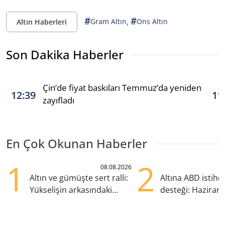
#
#
,
Gram Altın
Ons Altın
Altın Haberleri
Son Dakika Haberler
Çin’de fiyat baskıları Temmuz’da yeniden
12:39
11
zayıfladı
En Çok Okunan Haberler
1
2
08.08.2026
Altın ve gümüşte sert ralli:
Altına ABD istih
Yükselişin arkasındaki
desteği: Haziran
kritik etkenler
yana en yüksek s