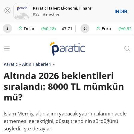
Paratic Haber: Ekonomi, Finans
İNDİR
RSS Interactive
(%0.18)
47.71
(%0.32)
Dolar
Euro
Paratic
»
Altın Haberleri
»
Altında 2026 beklentileri
sıralandı: 8000 TL mümkün
mü?
İslam Memiş, altın alımı yapacak yatırımcılarının acele
etmemesi gerektiğini, düşüş trendinin sürdüğünü
söyledi. İşte detaylar;