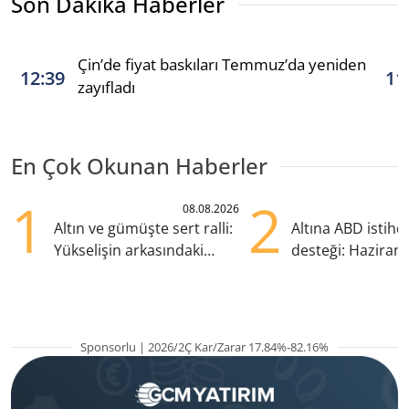
Son Dakika Haberler
Çin’de fiyat baskıları Temmuz’da yeniden
12:39
11
zayıfladı
En Çok Okunan Haberler
1
2
08.08.2026
Altın ve gümüşte sert ralli:
Altına ABD istih
Yükselişin arkasındaki
desteği: Haziran
kritik etkenler
yana en yüksek s
Sponsorlu | 2026/2Ç Kar/Zarar 17.84%-82.16%