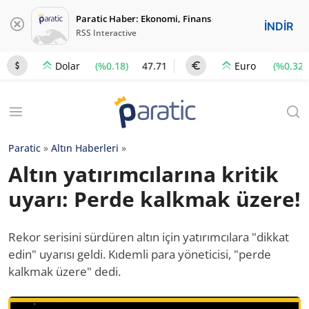
Paratic Haber: Ekonomi, Finans
İNDİR
RSS Interactive
(%0.18)
47.71
(%0.32)
Dolar
Euro
Paratic
»
Altın Haberleri
»
Altın yatırımcılarına kritik
uyarı: Perde kalkmak üzere!
Rekor serisini sürdüren altın için yatırımcılara "dikkat
edin" uyarısı geldi. Kıdemli para yöneticisi, "perde
kalkmak üzere" dedi.