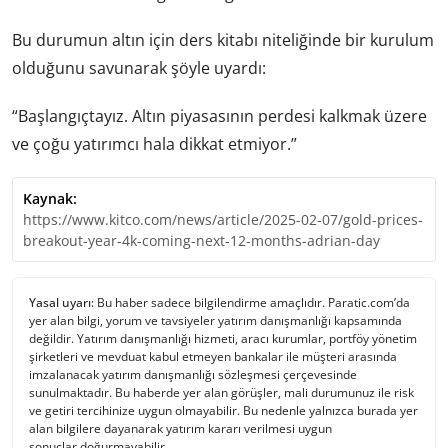
Bu durumun altın için ders kitabı niteliğinde bir kurulum
olduğunu savunarak şöyle uyardı:
“Başlangıçtayız. Altın piyasasının perdesi kalkmak üzere
ve çoğu yatırımcı hala dikkat etmiyor.”
Kaynak:
https://www.kitco.com/news/article/2025-02-07/gold-prices-
breakout-year-4k-coming-next-12-months-adrian-day
Yasal uyarı:
Bu haber sadece bilgilendirme amaçlıdır. Paratic.com’da
yer alan bilgi, yorum ve tavsiyeler yatırım danışmanlığı kapsamında
değildir. Yatırım danışmanlığı hizmeti, aracı kurumlar, portföy yönetim
şirketleri ve mevduat kabul etmeyen bankalar ile müşteri arasında
imzalanacak yatırım danışmanlığı sözleşmesi çerçevesinde
sunulmaktadır. Bu haberde yer alan görüşler, mali durumunuz ile risk
ve getiri tercihinize uygun olmayabilir. Bu nedenle yalnızca burada yer
alan bilgilere dayanarak yatırım kararı verilmesi uygun
sonuçlar doğurmayabilir.