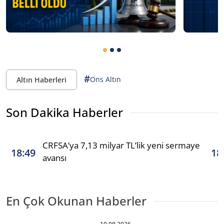
#
Ons Altın
Altın Haberleri
Son Dakika Haberler
CRFSA’ya 7,13 milyar TL’lik yeni sermaye
18:49
18
avansı
En Çok Okunan Haberler