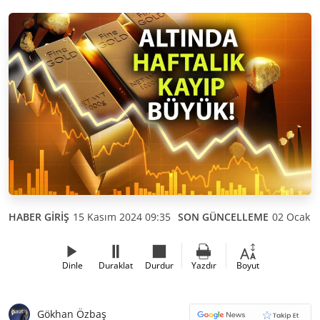
HABER GİRİŞ
15 Kasım 2024 09:35
SON GÜNCELLEME
02 Ocak 2
Dinle
Duraklat
Durdur
Yazdır
Boyut
Gökhan Özbaş