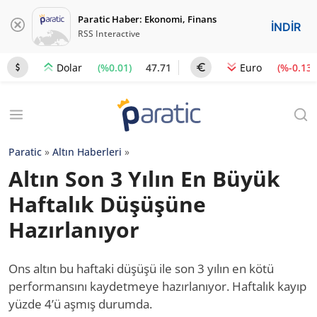
Paratic Haber: Ekonomi, Finans
İNDİR
RSS Interactive
(%0.01)
47.71
(%-0.13)
Dolar
Euro
Paratic
»
Altın Haberleri
»
Altın Son 3 Yılın En Büyük
Haftalık Düşüşüne
Hazırlanıyor
Ons altın bu haftaki düşüşü ile son 3 yılın en kötü
performansını kaydetmeye hazırlanıyor. Haftalık kayıp
yüzde 4’ü aşmış durumda.