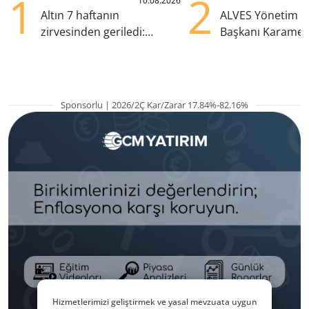
1
2
10.08.2026
Altın 7 haftanın
ALVES Yönetim K
zirvesinden geriledi:
Başkanı Karame
Gözler ABD enflasyonunda
gözaltında
Sponsorlu | 2026/2Ç Kar/Zarar 17.84%-82.16%
Hizmetlerimizi geliştirmek ve yasal mevzuata uygun