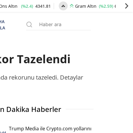
(%2.4)
4341.81
(%2.59)
6660.55
Ons Altın
Gram Altın
HA
ZLA
kor Tazelendi
tada rekorunu tazeledi. Detaylar
n Dakika Haberler
Trump Media ile Crypto.com yollarını
8:44