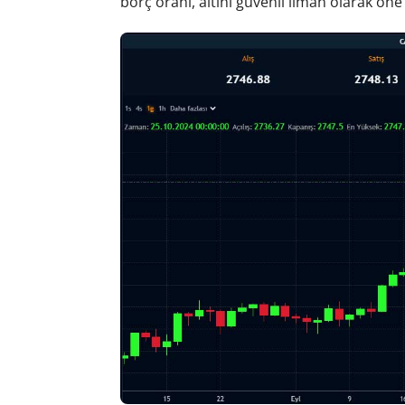
borç oranı, altını güvenli liman olarak öne 