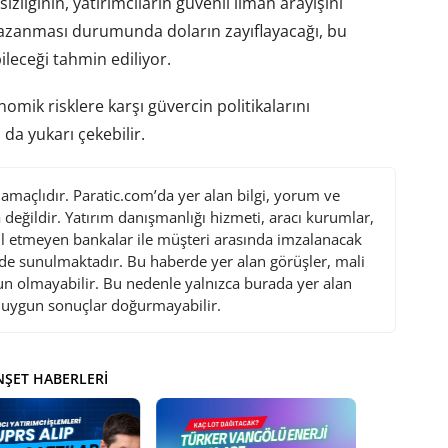
zliğinin, yatırımcıların güvenli liman arayışını
i kazanması durumunda doların zayıflayacağı, bu
ileceği tahmin ediliyor.
omik risklere karşı güvercin politikalarını
da yukarı çekebilir.
maçlıdır. Paratic.com’da yer alan bilgi, yorum ve
değildir. Yatırım danışmanlığı hizmeti, aracı kurumlar,
l etmeyen bankalar ile müşteri arasında imzalanacak
de sunulmaktadır. Bu haberde yer alan görüşler, mali
gun olmayabilir. Bu nedenle yalnızca burada yer alan
i uygun sonuçlar doğurmayabilir.
ŞET HABERLERI