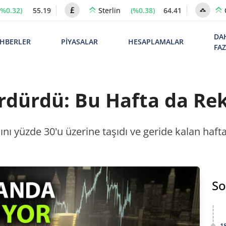
(%0.32)
55.19
(%0.38)
64.41
Sterlin
DA
HBERLER
PİYASALAR
HESAPLAMALAR
FA
Sürdürdü: Bu Hafta da Re
cını yüzde 30'u üzerine taşıdı ve geride kalan haf
So
1