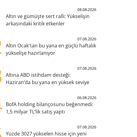
1
08.08.2026
Altın ve gümüşte sert ralli: Yükselişin
arkasındaki kritik etkenler
2
07.08.2026
Altın Ocak'tan bu yana en güçlü haftalık
yükselişe hazırlanıyor
3
07.08.2026
Altına ABD istihdam desteği:
Haziran’da bu yana en yüksek seviye
4
06.08.2026
BofA holding bilançosunu beğenmedi:
1,5 milyar TL’lik satış yaptı
5
07.08.2026
Yüzde 3027 yükselen hisse için yeni