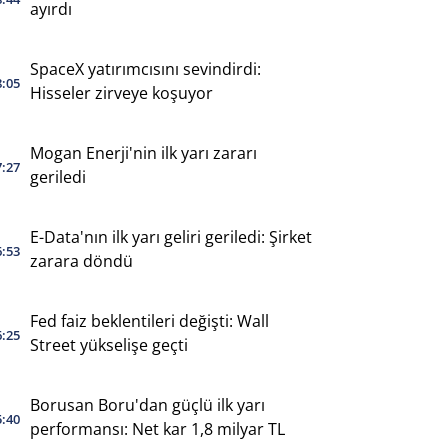
ayırdı
SpaceX yatırımcısını sevindirdi:
8:05
Hisseler zirveye koşuyor
Mogan Enerji'nin ilk yarı zararı
7:27
geriledi
E-Data'nın ilk yarı geliri geriledi: Şirket
6:53
zarara döndü
Fed faiz beklentileri değişti: Wall
6:25
Street yükselişe geçti
Borusan Boru'dan güçlü ilk yarı
5:40
performansı: Net kar 1,8 milyar TL