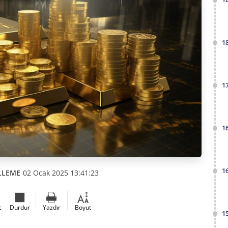
1
1
1
1
LLEME
02 Ocak 2025 13:41:23
t
Durdur
Yazdır
Boyut
1