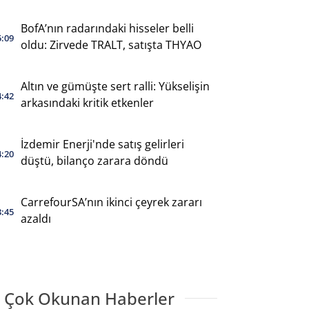
BofA’nın radarındaki hisseler belli
5:09
oldu: Zirvede TRALT, satışta THYAO
Altın ve gümüşte sert ralli: Yükselişin
4:42
arkasındaki kritik etkenler
İzdemir Enerji'nde satış gelirleri
4:20
düştü, bilanço zarara döndü
CarrefourSA’nın ikinci çeyrek zararı
3:45
azaldı
 Çok Okunan Haberler