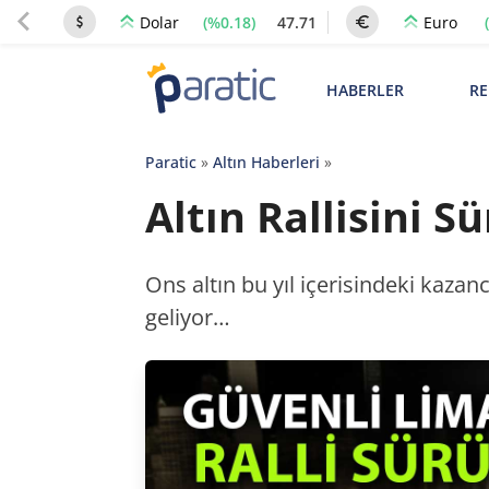
(%0.18)
47.71
Dolar
Euro
HABERLER
RE
Paratic
»
Altın Haberleri
»
Altın Rallisini 
Ons altın bu yıl içerisindeki kazan
geliyor…