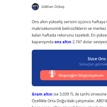
Gökhan Özbaş
Ons altın yükseliş serisini üçüncü haftaya ta
makroekonomik belirsizliklerin ve merkez 
kalan haftada rekorunu tazeledi. En yüksek
kapanışında
ons altın
2.747 dolar seviyes
Sizce Ons 
Sonuçları görmek 
Düşeceğini Düşünüyorum
Gram altın
ise 3.039 TL ile tarihi zirvesin
Özellikle Orta Doğu’daki çatışmalar, ABD’de