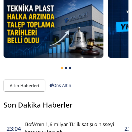
#
Ons Altın
Altın Haberleri
Son Dakika Haberler
BofA’nın 1,6 milyar TL’lik satışı o hisseyi
23:04
22
kırmızıya boyadı