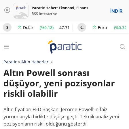
Paratic Haber: Ekonomi, Finans
İNDİR
RSS Interactive
(%0.18)
47.71
(%0.32)
Dolar
Euro
Paratic
»
Altın Haberleri
»
Altın Powell sonrası
düşüyor, yeni pozisyonlar
riskli olabilir
Altın fiyatları FED Başkanı Jerome Powell'ın faiz
yorumlarıyla birlikte düşüşe geçti. Teknik analiz yeni
pozisyonların riskli olduğunu gösterdi.