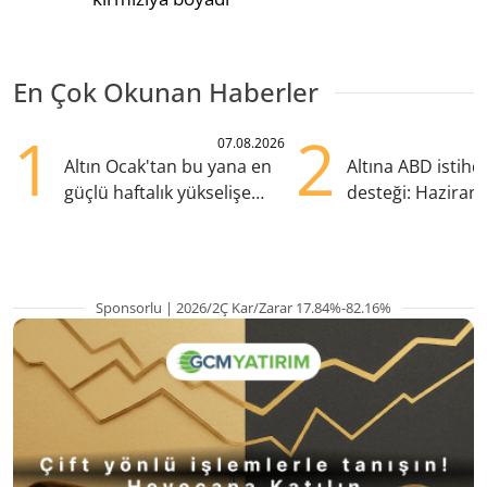
En Çok Okunan Haberler
1
2
07.08.2026
Altın Ocak'tan bu yana en
Altına ABD istih
güçlü haftalık yükselişe
desteği: Haziran
hazırlanıyor
yana en yüksek s
Sponsorlu | 2026/2Ç Kar/Zarar 17.84%-82.16%