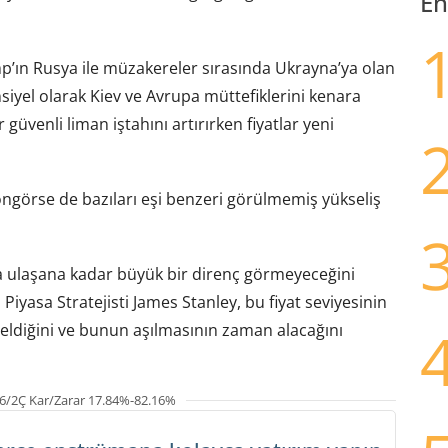
En
ump’ın Rusya ile müzakereler sırasında Ukrayna’ya olan
siyel olarak Kiev ve Avrupa müttefiklerini kenara
güvenli liman iştahını artırırken fiyatlar yeni
görse de bazıları eşi benzeri görülmemiş yükseliş
a ulaşana kadar büyük bir direnç görmeyeceğini
iyasa Stratejisti James Stanley, bu fiyat seviyesinin
 geldiğini ve bunun aşılmasının zaman alacağını
6/2Ç Kar/Zarar 17.84%-82.16%