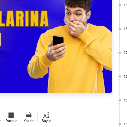
1
1
1
1
1
t
Durdur
Yazdır
Boyut
1