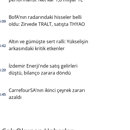
BofA’nın radarındaki hisseler belli
5:09
oldu: Zirvede TRALT, satışta THYAO
Altın ve gümüşte sert ralli: Yükselişin
4:42
arkasındaki kritik etkenler
İzdemir Enerji'nde satış gelirleri
4:20
düştü, bilanço zarara döndü
CarrefourSA’nın ikinci çeyrek zararı
3:45
azaldı