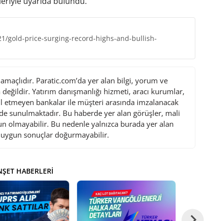
riyle uyarıda bulundu.
1/gold-price-surging-record-highs-and-bullish-
maçlıdır. Paratic.com’da yer alan bilgi, yorum ve
değildir. Yatırım danışmanlığı hizmeti, aracı kurumlar,
l etmeyen bankalar ile müşteri arasında imzalanacak
de sunulmaktadır. Bu haberde yer alan görüşler, mali
gun olmayabilir. Bu nedenle yalnızca burada yer alan
i uygun sonuçlar doğurmayabilir.
ŞET HABERLERI