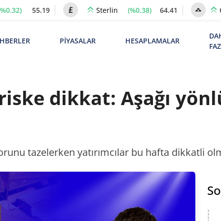
(%0.32)
55.19
(%0.38)
64.41
Sterlin
DA
HBERLER
PİYASALAR
HESAPLAMALAR
FA
 riske dikkat: Aşağı yönl
unu tazelerken yatırımcılar bu hafta dikkatli olma
So