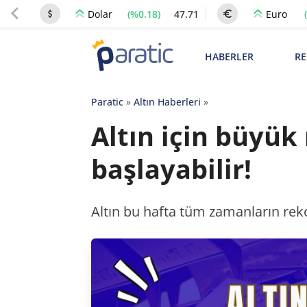
(%0.18)
47.71
Dolar
Euro
HABERLER
RE
Paratic
»
Altın Haberleri
»
Altın için büyük
başlayabilir!
Altın bu hafta tüm zamanların rekor