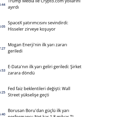
Trump Media ile Crypto.com yollarını
8:44
ayırdı
SpaceX yatırımcısını sevindirdi:
8:05
Hisseler zirveye koşuyor
Mogan Enerji'nin ilk yarı zararı
7:27
geriledi
E-Data'nın ilk yarı geliri geriledi: Şirket
6:53
zarara döndü
Fed faiz beklentileri değişti: Wall
6:25
Street yükselişe geçti
Borusan Boru'dan güçlü ilk yarı
5:40
performansı: Net kar 1,8 milyar TL