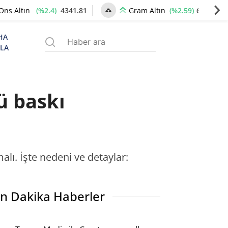
(%2.4)
4341.81
(%2.59)
6660.55
Ons Altın
Gram Altın
HA
ZLA
ü baskı
lı. İşte nedeni ve detaylar:
n Dakika Haberler