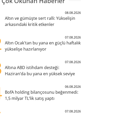
 Çok Okunan Haberler
1
08.08.2026
Altın ve gümüşte sert ralli: Yükselişin
arkasındaki kritik etkenler
2
07.08.2026
Altın Ocak'tan bu yana en güçlü haftalık
yükselişe hazırlanıyor
3
07.08.2026
Altına ABD istihdam desteği:
Haziran’da bu yana en yüksek seviye
4
06.08.2026
BofA holding bilançosunu beğenmedi:
1,5 milyar TL’lik satış yaptı
07.08.2026