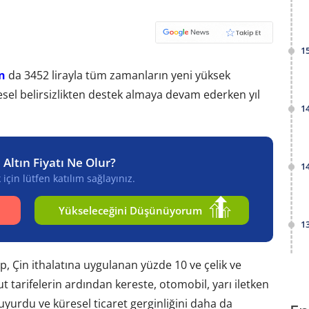
1
n
da 3452 lirayla tüm zamanların yeni yüksek
resel belirsizlikten destek almaya devam ederken yıl
1
 Altın Fiyatı Ne Olur?
1
için lütfen katılım sağlayınız.
Yükseleceğini Düşünüyorum
1
 Çin ithalatına uygulanan yüzde 10 ve çelik ve
tarifelerin ardından kereste, otomobil, yarı iletken
duyurdu ve küresel ticaret gerginliğini daha da