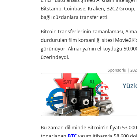
Bitstamp, Coinbase, Kraken, B2C2 Group,
bağlı cüzdanlara transfer etti.
Bitcoin transferlerinin zamanlaması, Alman
durdurulan film korsanlığı sitesi Movie2K’d
görünüyor. Almanya’nın el koyduğu 50.000 B
üzerindeydi.
Sponsorlu | 202
Yüzl
Bu zaman diliminde Bitcoin’in fiyatı 53.00
toparlanan
BTC
yazım itibarıyla 58.600 do