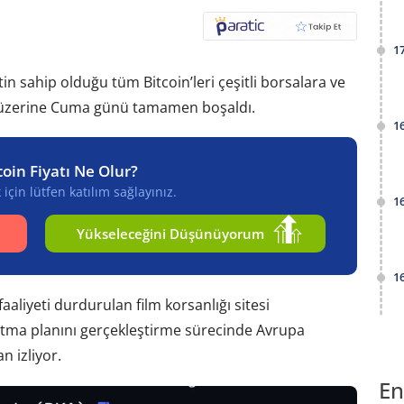
1
 sahip olduğu tüm Bitcoin’leri çeşitli borsalara ve
sı üzerine Cuma günü tamamen boşaldı.
1
coin Fiyatı Ne Olur?
için lütfen katılım sağlayınız.
1
Yükseleceğini Düşünüyorum
1
aliyeti durdurulan film korsanlığı sitesi
atma planını gerçekleştirme sürecinde Avrupa
n izliyor.
En