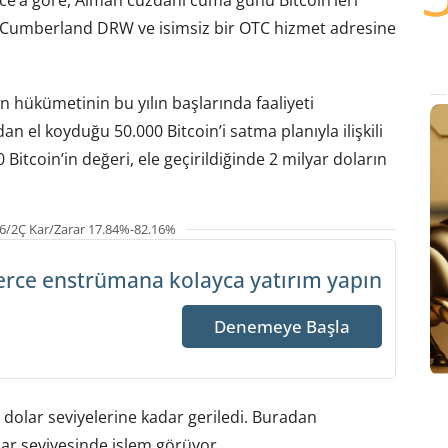
 Cumberland DRW ve isimsiz bir OTC hizmet adresine
 hükümetinin bu yılın başlarında faaliyeti
an el koyduğu 50.000 Bitcoin’i satma planıyla ilişkili
itcoin’in değeri, ele geçirildiğinde 2 milyar doların
6/2Ç Kar/Zarar 17.84%-82.16%
erce enstrümana
kolayca yatırım yapın
Denemeye Başla
0 dolar seviyelerine kadar geriledi. Buradan
lar seviyesinde işlem görüyor.