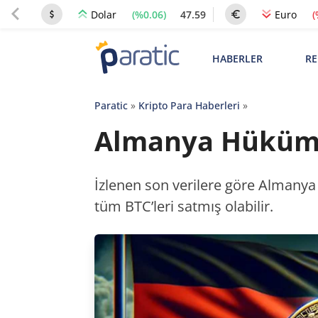
(%0.06)
47.59
(
Dolar
Euro
HABERLER
RE
Paratic
»
Kripto Para Haberleri
»
Almanya Hükümet
İzlenen son verilere göre Almanya
tüm BTC’leri satmış olabilir.