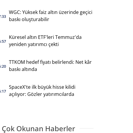
WGC: Yüksek faiz altın üzerinde geçici
7:33
baskı oluşturabilir
Küresel altın ETF'leri Temmuz'da
6:57
yeniden yatırımcı çekti
TTKOM hedef fiyatı belirlendi: Net kâr
6:20
baskı altında
SpaceX'te ilk büyük hisse kilidi
6:17
açılıyor: Gözler yatırımcılarda
 Çok Okunan Haberler