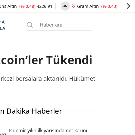
(%-0.48)
4226.91
(%-0.43)
6468.40
Ons Altın
Gram Altın
HA
ZLA
oin’ler Tükendi
rkezi borsalara aktarıldı. Hükümet
n Dakika Haberler
İsdemir yılın ilk yarısında net karını
9:02