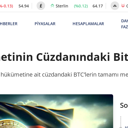
%-0.13)
54.94
(%0.12)
64.17
Sterlin
DA
HBERLER
PİYASALAR
HESAPLAMALAR
FA
inin Cüzdanındaki Bitc
 hükümetine ait cüzdandaki BTC’lerin tamamı me
So
1