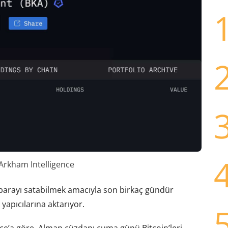
Arkham Intelligence
 parayı satabilmek amacıyla son birkaç gündür
 yapıcılarına aktarıyor.
ence’a göre, Alman cüzdanı cuma günü Bitcoin’leri