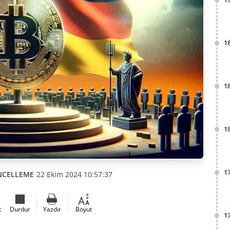
1
1
1
1
NCELLEME
22 Ekim 2024 10:57:37
t
Durdur
Yazdır
Boyut
1