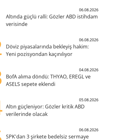
1
06.08.2026
Altında güçlü ralli: Gözler ABD istihdam
verisinde
2
06.08.2026
Döviz piyasalarında bekleyiş hakim:
Yeni pozisyondan kaçınılıyor
3
04.08.2026
BofA alıma döndü: THYAO, EREGL ve
ASELS sepete eklendi
4
05.08.2026
Altın güçleniyor: Gözler kritik ABD
verilerinde olacak
5
06.08.2026
SPK'dan 3 şirkete bedelsiz sermaye