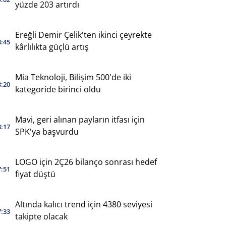
yüzde 203 artırdı
Ereğli Demir Çelik'ten ikinci çeyrekte
8:45
kârlılıkta güçlü artış
Mia Teknoloji, Bilişim 500'de iki
8:20
kategoride birinci oldu
Mavi, geri alınan payların itfası için
8:17
SPK'ya başvurdu
LOGO için 2Ç26 bilanço sonrası hedef
7:51
fiyat düştü
Altında kalıcı trend için 4380 seviyesi
7:33
takipte olacak