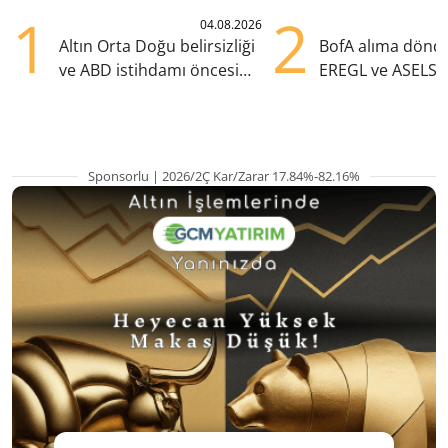
1
2
04.08.2026
Altın Orta Doğu belirsizliği
BofA alıma dönd
ve ABD istihdamı öncesi
EREGL ve ASELS 
yükselişte
eklendi
Sponsorlu | 2026/2Ç Kar/Zarar 17.84%-82.16%