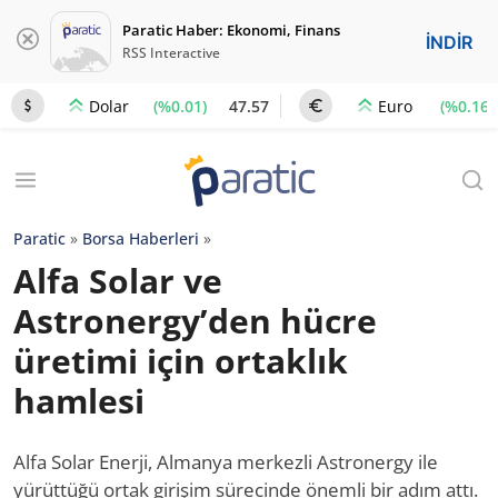
Paratic Haber: Ekonomi, Finans
İNDİR
RSS Interactive
(%0.01)
47.57
(%0.16)
Dolar
Euro
Paratic
»
Borsa Haberleri
»
Alfa Solar ve
Astronergy’den hücre
üretimi için ortaklık
hamlesi
Alfa Solar Enerji, Almanya merkezli Astronergy ile
yürüttüğü ortak girişim sürecinde önemli bir adım attı.