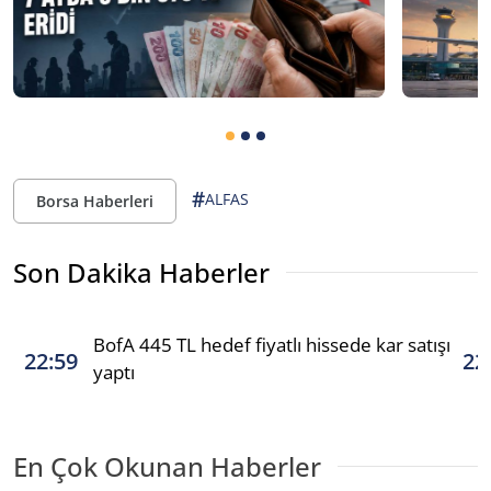
#
ALFAS
Borsa Haberleri
Son Dakika Haberler
BofA 445 TL hedef fiyatlı hissede kar satışı
22:59
22
yaptı
En Çok Okunan Haberler