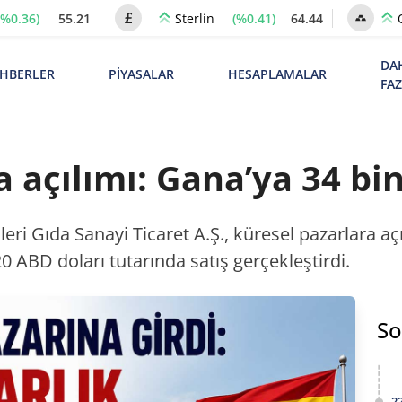
(%0.36)
55.21
(%0.41)
64.44
Sterlin
DA
HBERLER
PİYASALAR
HESAPLAMALAR
FA
 açılımı: Gana’ya 34 bin 
ri Gıda Sanayi Ticaret A.Ş., küresel pazarlara aç
 ABD doları tutarında satış gerçekleştirdi.
So
2