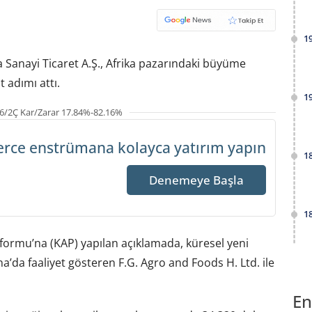
1
 Sanayi Ticaret A.Ş., Afrika pazarındaki büyüme
 adımı attı.
1
6/2Ç Kar/Zarar 17.84%-82.16%
erce enstrümana
kolayca yatırım yapın
1
Denemeye Başla
1
formu’na (KAP) yapılan açıklamada, küresel yeni
a’da faaliyet gösteren F.G. Agro and Foods H. Ltd. ile
En