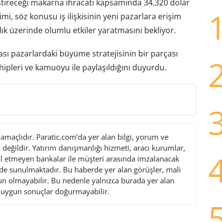
tireceği makarna ihracatı kapsamında 34.320 dolar
imi, söz konusu iş ilişkisinin yeni pazarlara erişim
lık üzerinde olumlu etkiler yaratmasını bekliyor.
rası pazarlardaki büyüme stratejisinin bir parçası
pleri ve kamuoyu ile paylaşıldığını duyurdu.
maçlıdır. Paratic.com’da yer alan bilgi, yorum ve
değildir. Yatırım danışmanlığı hizmeti, aracı kurumlar,
l etmeyen bankalar ile müşteri arasında imzalanacak
de sunulmaktadır. Bu haberde yer alan görüşler, mali
gun olmayabilir. Bu nedenle yalnızca burada yer alan
i uygun sonuçlar doğurmayabilir.