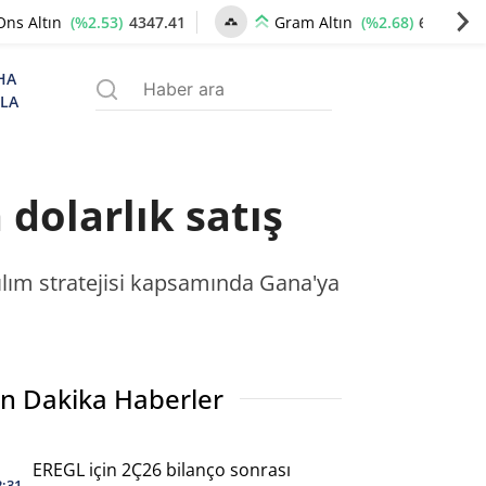
(%2.53)
4347.41
(%2.68)
6666.42
Ons Altın
Gram Altın
HA
ZLA
dolarlık satış
ılım stratejisi kapsamında Gana'ya
n Dakika Haberler
EREGL için 2Ç26 bilanço sonrası
2:31