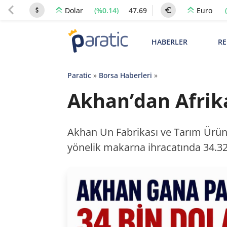
(%0.14)
47.69
Dolar
Euro
HABERLER
RE
Paratic
»
Borsa Haberleri
»
Akhan’dan Afrika
Akhan Un Fabrikası ve Tarım Ürünle
yönelik makarna ihracatında 34.320