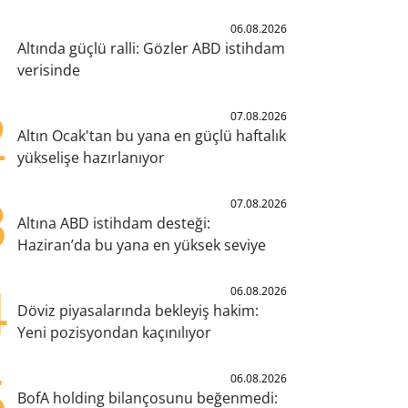
1
06.08.2026
Altında güçlü ralli: Gözler ABD istihdam
verisinde
2
07.08.2026
Altın Ocak'tan bu yana en güçlü haftalık
yükselişe hazırlanıyor
3
07.08.2026
Altına ABD istihdam desteği:
Haziran’da bu yana en yüksek seviye
4
06.08.2026
Döviz piyasalarında bekleyiş hakim:
Yeni pozisyondan kaçınılıyor
5
06.08.2026
BofA holding bilançosunu beğenmedi: