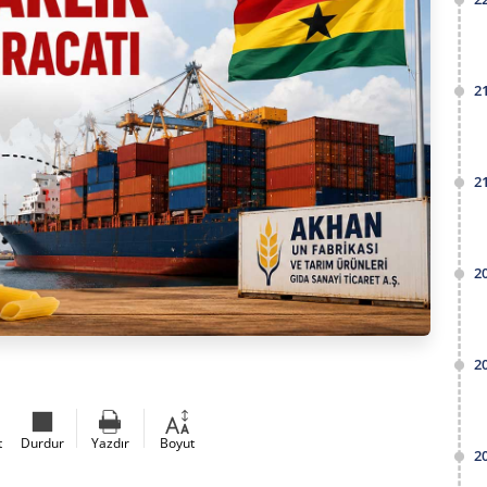
2
2
2
2
t
Durdur
Yazdır
Boyut
2