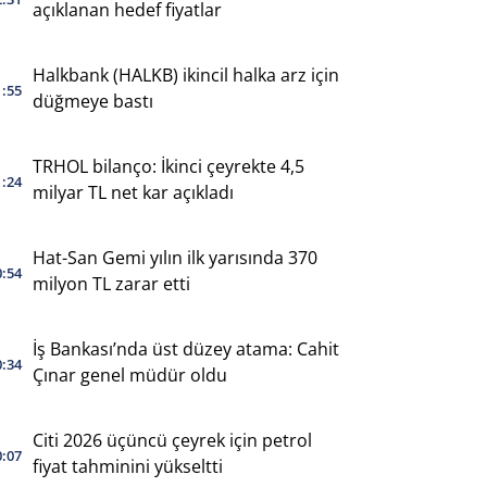
açıklanan hedef fiyatlar
Halkbank (HALKB) ikincil halka arz için
1:55
düğmeye bastı
TRHOL bilanço: İkinci çeyrekte 4,5
1:24
milyar TL net kar açıkladı
Hat-San Gemi yılın ilk yarısında 370
0:54
milyon TL zarar etti
İş Bankası’nda üst düzey atama: Cahit
0:34
Çınar genel müdür oldu
Citi 2026 üçüncü çeyrek için petrol
0:07
fiyat tahminini yükseltti