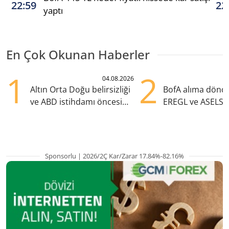
22:59
22
yaptı
En Çok Okunan Haberler
1
2
04.08.2026
Altın Orta Doğu belirsizliği
BofA alıma dönd
ve ABD istihdamı öncesi
EREGL ve ASELS 
yükselişte
eklendi
Sponsorlu | 2026/2Ç Kar/Zarar 17.84%-82.16%