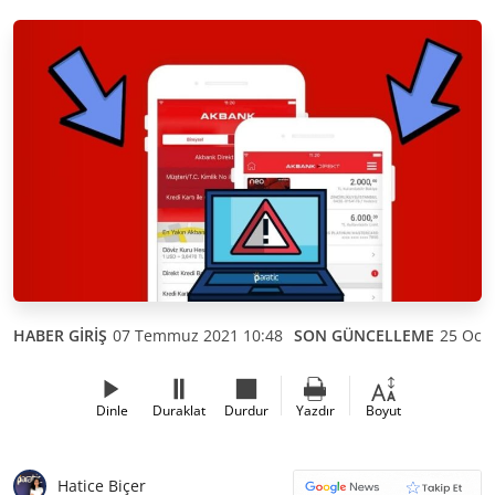
HABER GİRİŞ
07 Temmuz 2021 10:48
SON GÜNCELLEME
25 Ocak
Dinle
Duraklat
Durdur
Yazdır
Boyut
Hatice Biçer