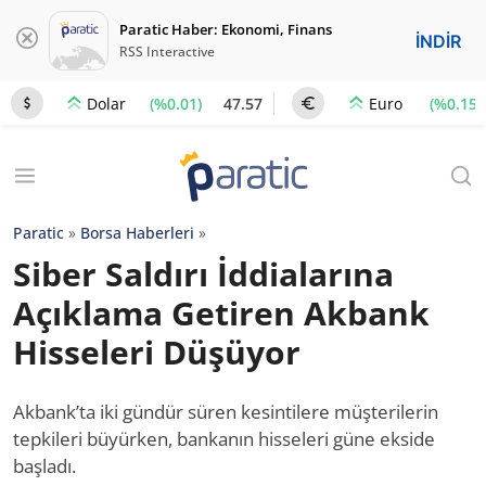
Paratic Haber: Ekonomi, Finans
İNDİR
RSS Interactive
(%0.01)
47.57
(%0.15)
Dolar
Euro
Paratic
»
Borsa Haberleri
»
Siber Saldırı İddialarına
Açıklama Getiren Akbank
Hisseleri Düşüyor
Akbank’ta iki gündür süren kesintilere müşterilerin
tepkileri büyürken, bankanın hisseleri güne ekside
başladı.