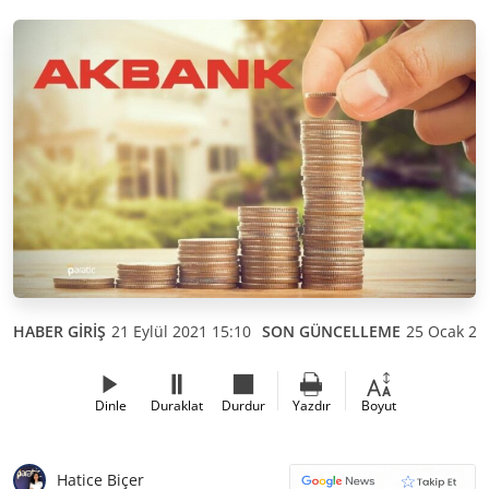
HABER GİRİŞ
21 Eylül 2021 15:10
SON GÜNCELLEME
25 Ocak 20
Dinle
Duraklat
Durdur
Yazdır
Boyut
Hatice Biçer