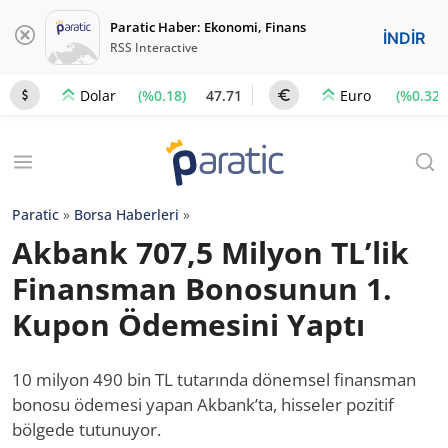
Paratic Haber: Ekonomi, Finans
İNDİR
RSS Interactive
(%0.18)
47.71
(%0.32)
Dolar
Euro
Paratic
»
Borsa Haberleri
»
Akbank 707,5 Milyon TL’lik
Finansman Bonosunun 1.
Kupon Ödemesini Yaptı
10 milyon 490 bin TL tutarında dönemsel finansman
bonosu ödemesi yapan Akbank’ta, hisseler pozitif
bölgede tutunuyor.