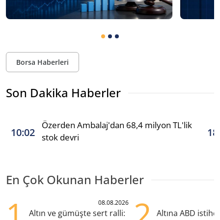
Borsa Haberleri
Son Dakika Haberler
Özerden Ambalaj'dan 68,4 milyon TL'lik
10:02
18
stok devri
En Çok Okunan Haberler
1
2
08.08.2026
Altın ve gümüşte sert ralli:
Altına ABD istih