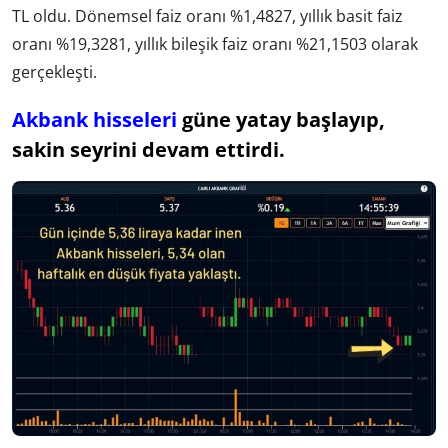
TL oldu. Dönemsel faiz oranı %1,4827, yıllık basit faiz
oranı %19,3281, yıllık bileşik faiz oranı %21,1503 olarak
gerçekleşti.
Akbank hisseleri
güne yatay başlayıp,
sakin seyrini devam ettirdi.