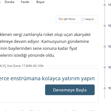
t
Durdur
Yazdır
Boyut
1
1
eklenen vergi zamlarıyla roket olup uçan akaryakıt
me gelmeye devam ediyor. Kamuoyunun gündemine
1
erinin bayilerinden sene sonuna kadar fiyat
melerini istediği yönünde oldu.
6/2Ç Kar/Zarar 17.84%-82.16%
1
erce enstrümana
kolayca yatırım yapın
1
Denemeye Başla