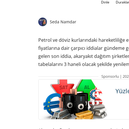
Dinle
Durakla
Seda Namdar
Petrol ve döviz kurlarındaki hareketliliğe 
fiyatlarına dair çarpıcı iddialar günde
gelen son iddia, akaryakıt dağıtım şirketl
tabelalarını 3 haneli olacak şekilde yenile
Sponsorlu | 202
Yüzl