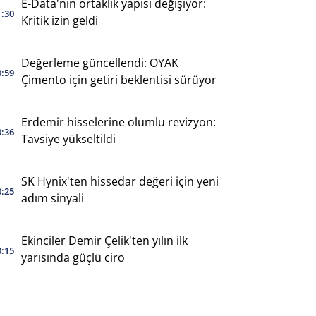
E-Data'nın ortaklık yapısı değişiyor:
1:30
Kritik izin geldi
Değerleme güncellendi: OYAK
0:59
Çimento için getiri beklentisi sürüyor
Erdemir hisselerine olumlu revizyon:
0:36
Tavsiye yükseltildi
SK Hynix'ten hissedar değeri için yeni
0:25
adım sinyali
Ekinciler Demir Çelik'ten yılın ilk
0:15
yarısında güçlü ciro