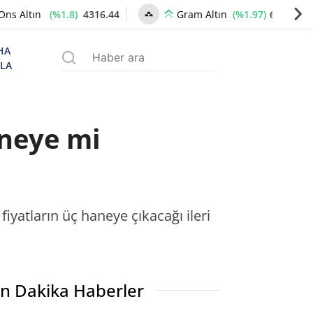
(%1.8)
4316.44
(%1.97)
6620.78
Ons Altın
Gram Altın
HA
ZLA
aneye mi
fiyatların üç haneye çıkacağı ileri
n Dakika Haberler