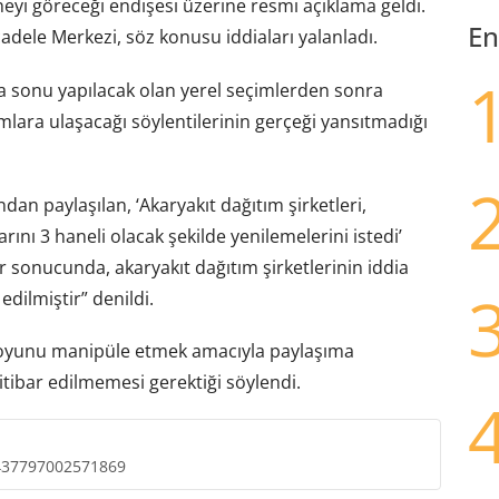
eyi göreceği endişesi üzerine resmi açıklama geldi.
En
dele Merkezi, söz konusu iddiaları yalanladı.
ta sonu yapılacak olan yerel seçimlerden sonra
amlara ulaşacağı söylentilerinin gerçeği yansıtmadığı
an paylaşılan, ‘Akaryakıt dağıtım şirketleri,
rını 3 haneli olacak şekilde yenilemelerini istedi’
r sonucunda, akaryakıt dağıtım şirketlerinin iddia
edilmiştir” denildi.
uoyunu manipüle etmek amacıyla paylaşıma
tibar edilmemesi gerektiği söylendi.
3437797002571869