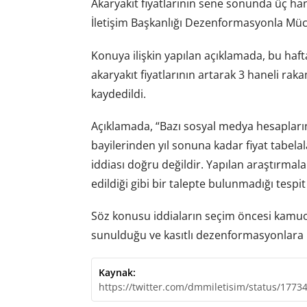
Akaryakıt fiyatlarının sene sonunda üç han
İletişim Başkanlığı Dezenformasyonla Müca
Konuya ilişkin yapılan açıklamada, bu haf
akaryakıt fiyatlarının artarak 3 haneli rak
kaydedildi.
Açıklamada, “Bazı sosyal medya hesaplarınd
bayilerinden yıl sonuna kadar fiyat tabelala
iddiası doğru değildir. Yapılan araştırmala
edildiği gibi bir talepte bulunmadığı tespit 
Söz konusu iddiaların seçim öncesi kam
sunulduğu ve kasıtlı dezenformasyonlara i
Kaynak:
https://twitter.com/dmmiletisim/status/177