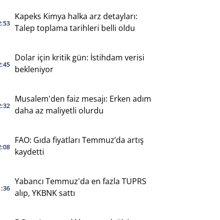
Kapeks Kimya halka arz detayları:
2:53
Talep toplama tarihleri belli oldu
Dolar için kritik gün: İstihdam verisi
2:45
bekleniyor
Musalem'den faiz mesajı: Erken adım
2:32
daha az maliyetli olurdu
FAO: Gıda fiyatları Temmuz’da artış
2:08
kaydetti
Yabancı Temmuz'da en fazla TUPRS
1:36
alıp, YKBNK sattı