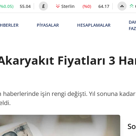
(%0.05)
55.04
(%0)
64.17
Sterlin
DA
HBERLER
PİYASALAR
HESAPLAMALAR
FA
Akaryakıt Fiyatları 3 H
 haberlerinde işin rengi değişti. Yıl sonuna kadar 
ldi.
So