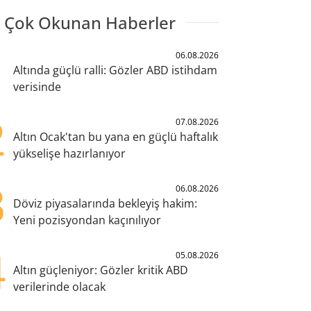
 Çok Okunan Haberler
1
06.08.2026
Altında güçlü ralli: Gözler ABD istihdam
verisinde
2
07.08.2026
Altın Ocak'tan bu yana en güçlü haftalık
yükselişe hazırlanıyor
3
06.08.2026
Döviz piyasalarında bekleyiş hakim:
Yeni pozisyondan kaçınılıyor
4
05.08.2026
Altın güçleniyor: Gözler kritik ABD
verilerinde olacak