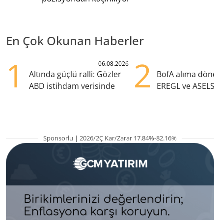
En Çok Okunan Haberler
1
2
06.08.2026
Altında güçlü ralli: Gözler
BofA alıma dönd
ABD istihdam verisinde
EREGL ve ASELS 
eklendi
Sponsorlu | 2026/2Ç Kar/Zarar 17.84%-82.16%