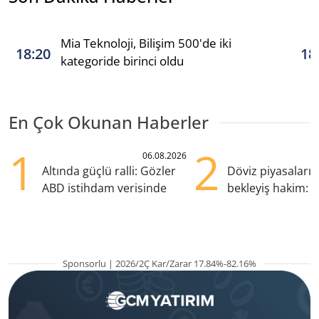
Mia Teknoloji, Bilişim 500'de iki
18:20
18
kategoride birinci oldu
En Çok Okunan Haberler
1
2
06.08.2026
Altında güçlü ralli: Gözler
Döviz piyasaları
ABD istihdam verisinde
bekleyiş hakim: Y
pozisyondan kaçı
Sponsorlu | 2026/2Ç Kar/Zarar 17.84%-82.16%