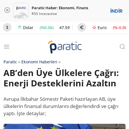
Paratic Haber: Ekonomi, Finans
İNDİR
RSS Interactive
(%0.06)
47.59
(%-0.06)
Dolar
Euro
Paratic
»
Ekonomi Haberleri
»
AB’den Üye Ülkelere Çağrı:
Enerji Desteklerini Azaltın
Avrupa İlkbahar Sömestr Paketi hazırlayan AB, üye
ülkelerin finansal durumlarını değerlendirdi ve çağrı
yaptı. İşte detaylar;