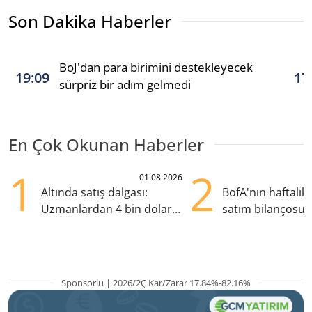
Son Dakika Haberler
BoJ'dan para birimini destekleyecek
19:09
17
sürpriz bir adım gelmedi
En Çok Okunan Haberler
1
2
01.08.2026
Altında satış dalgası:
BofA'nın haftalık 
Uzmanlardan 4 bin dolar
satım bilançosu
uyarısı
öne çıktı, ASELS s
Sponsorlu | 2026/2Ç Kar/Zarar 17.84%-82.16%