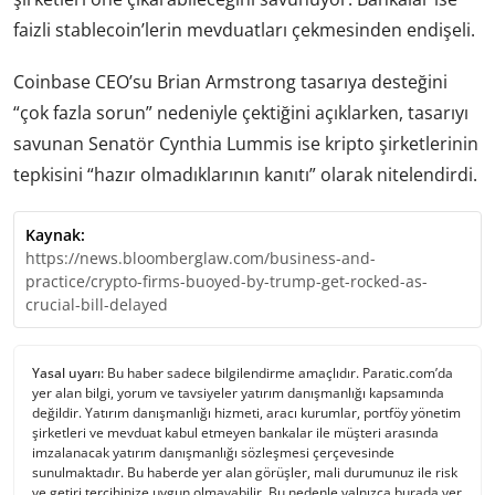
faizli stablecoin’lerin mevduatları çekmesinden endişeli.
Coinbase CEO’su Brian Armstrong tasarıya desteğini
“çok fazla sorun” nedeniyle çektiğini açıklarken, tasarıyı
savunan Senatör Cynthia Lummis ise kripto şirketlerinin
tepkisini “hazır olmadıklarının kanıtı” olarak nitelendirdi.
Kaynak:
https://news.bloomberglaw.com/business-and-
practice/crypto-firms-buoyed-by-trump-get-rocked-as-
crucial-bill-delayed
Yasal uyarı:
Bu haber sadece bilgilendirme amaçlıdır. Paratic.com’da
yer alan bilgi, yorum ve tavsiyeler yatırım danışmanlığı kapsamında
değildir. Yatırım danışmanlığı hizmeti, aracı kurumlar, portföy yönetim
şirketleri ve mevduat kabul etmeyen bankalar ile müşteri arasında
imzalanacak yatırım danışmanlığı sözleşmesi çerçevesinde
sunulmaktadır. Bu haberde yer alan görüşler, mali durumunuz ile risk
ve getiri tercihinize uygun olmayabilir. Bu nedenle yalnızca burada yer