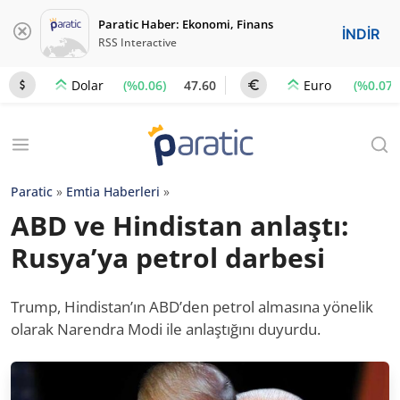
Paratic Haber: Ekonomi, Finans
İNDİR
RSS Interactive
(%0.06)
47.60
(%0.07)
Dolar
Euro
Paratic
»
Emtia Haberleri
»
ABD ve Hindistan anlaştı:
Rusya’ya petrol darbesi
Trump, Hindistan’ın ABD’den petrol almasına yönelik
olarak Narendra Modi ile anlaştığını duyurdu.