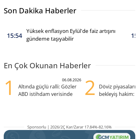
Son Dakika Haberler
Yüksek enflasyon Eylül'de faiz artışını
15:54
15
gündeme taşıyabilir
En Çok Okunan Haberler
1
2
06.08.2026
Altında güçlü ralli: Gözler
Döviz piyasaları
ABD istihdam verisinde
bekleyiş hakim: Y
pozisyondan kaçı
Sponsorlu | 2026/2Ç Kar/Zarar 17.84%-82.16%