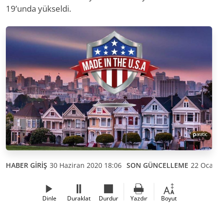
19’unda yükseldi.
HABER GİRİŞ
30 Haziran 2020 18:06
SON GÜNCELLEME
22 Ocak
Dinle
Duraklat
Durdur
Yazdır
Boyut