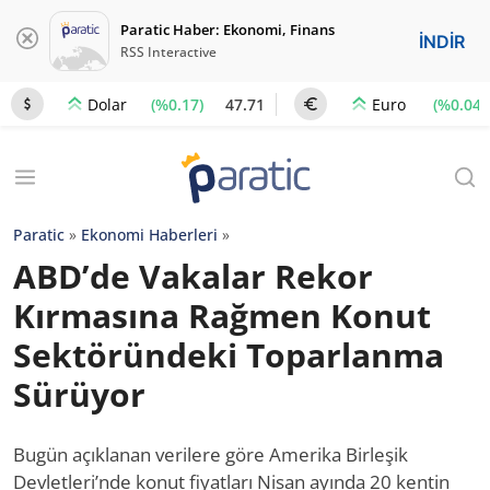
Paratic Haber: Ekonomi, Finans
İNDİR
RSS Interactive
(%0.17)
47.71
(%0.04)
Dolar
Euro
Paratic
»
Ekonomi Haberleri
»
ABD’de Vakalar Rekor
Kırmasına Rağmen Konut
Sektöründeki Toparlanma
Sürüyor
Bugün açıklanan verilere göre Amerika Birleşik
Devletleri’nde konut fiyatları Nisan ayında 20 kentin