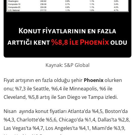
Kaynak: S&P Global
Fiyat artışının en fazla olduğu şehir
Phoenix
olurken
onu; %7,3 ile Seattle, %6,4 ile Minneapolis, %6 ile
Cleveland, %5,8 artış ile San Diego ve Tampa izledi.
Nisan ayında konut fiyatları Atlanta’da %4,5, Boston’da
%4,3, Charlotte’de %5,6, Chicago’da %1,4, Dallas’ta %2,8,
Las Vegas’ta %4,7, Los Angeles’ta %4,1, Miami’de %3,9,