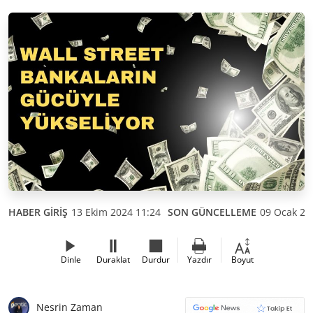
HABER GİRİŞ
13 Ekim 2024 11:24
SON GÜNCELLEME
09 Ocak 20
Dinle
Duraklat
Durdur
Yazdır
Boyut
Nesrin Zaman