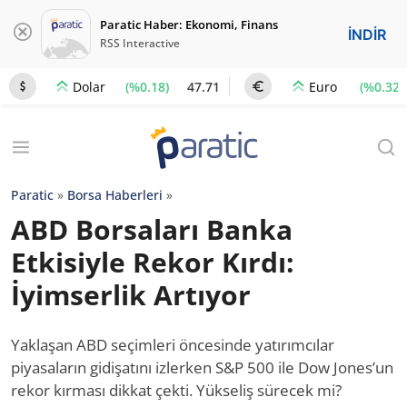
Paratic Haber: Ekonomi, Finans
İNDİR
RSS Interactive
(%0.18)
47.71
(%0.32)
Dolar
Euro
Paratic
»
Borsa Haberleri
»
ABD Borsaları Banka
Etkisiyle Rekor Kırdı:
İyimserlik Artıyor
Yaklaşan ABD seçimleri öncesinde yatırımcılar
piyasaların gidişatını izlerken S&P 500 ile Dow Jones’un
rekor kırması dikkat çekti. Yükseliş sürecek mi?