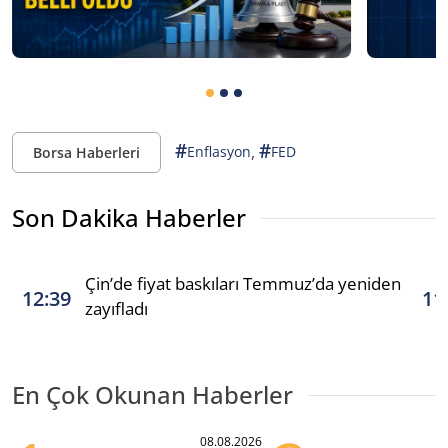
#
#
,
Enflasyon
FED
Borsa Haberleri
Son Dakika Haberler
Çin’de fiyat baskıları Temmuz’da yeniden
12:39
11
zayıfladı
En Çok Okunan Haberler
08.08.2026