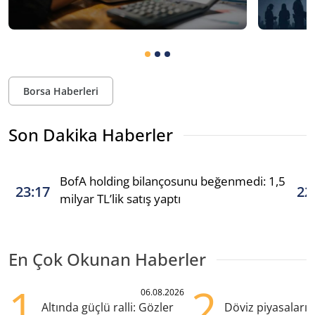
Borsa Haberleri
Son Dakika Haberler
BofA holding bilançosunu beğenmedi: 1,5
23:17
22
milyar TL’lik satış yaptı
En Çok Okunan Haberler
1
2
06.08.2026
Altında güçlü ralli: Gözler
Döviz piyasaları