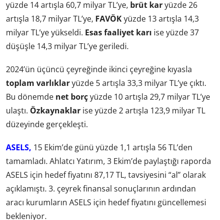
yüzde 14 artışla 60,7 milyar TL’ye,
brüt kar
yüzde 26
artışla 18,7 milyar TL’ye,
FAVÖK
yüzde 13 artışla 14,3
milyar TL’ye yükseldi.
Esas faaliyet karı
ise yüzde 37
düşüşle 14,3 milyar TL’ye geriledi.
2024’ün üçüncü çeyreğinde ikinci çeyreğine kıyasla
toplam varlıklar
yüzde 5 artışla 33,3 milyar TL’ye çıktı.
Bu dönemde
net borç
yüzde 10 artışla 29,7 milyar TL’ye
ulaştı.
Özkaynaklar
ise yüzde 2 artışla 123,9 milyar TL
düzeyinde gerçekleşti.
ASELS,
15 Ekim’de günü yüzde 1,1 artışla 56 TL’den
tamamladı. Ahlatcı Yatırım, 3 Ekim’de paylaştığı raporda
ASELS için hedef fiyatını 87,17 TL, tavsiyesini “al” olarak
açıklamıştı. 3. çeyrek finansal sonuçlarının ardından
aracı kurumların ASELS için hedef fiyatını güncellemesi
bekleniyor.