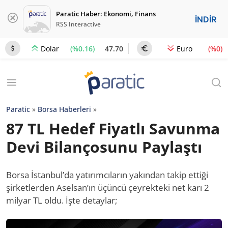
Paratic Haber: Ekonomi, Finans
İNDİR
RSS Interactive
(%0.16)
47.70
(%0)
Dolar
Euro
Paratic
»
Borsa Haberleri
»
87 TL Hedef Fiyatlı Savunma
Devi Bilançosunu Paylaştı
Borsa İstanbul’da yatırımcıların yakından takip ettiği
şirketlerden Aselsan’ın üçüncü çeyrekteki net karı 2
milyar TL oldu. İşte detaylar;